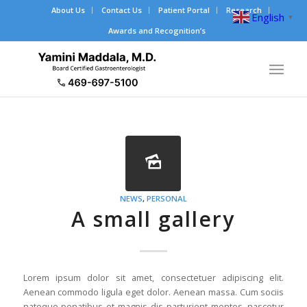
About Us
Contact Us
Patient Portal
Research
English
▼
Awards and Recognition’s
NEWS
,
PERSONAL
A small gallery
Lorem ipsum dolor sit amet, consectetuer adipiscing elit.
Aenean commodo ligula eget dolor. Aenean massa. Cum sociis
natoque penatibus et magnis dis parturient montes, nascetur